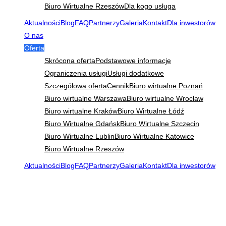
Biuro Wirtualne Rzeszów
Dla kogo usługa
Aktualności
Blog
FAQ
Partnerzy
Galeria
Kontakt
Dla inwestorów
O nas
Oferta
Skrócona oferta
Podstawowe informacje
Ograniczenia usługi
Usługi dodatkowe
Szczegółowa oferta
Cennik
Biuro wirtualne Poznań
Biuro wirtualne Warszawa
Biuro wirtualne Wrocław
Biuro wirtualne Kraków
Biuro Wirtualne Łódź
Biuro Wirtualne Gdańsk
Biuro Wirtualne Szczecin
Biuro Wirtualne Lublin
Biuro Wirtualne Katowice
Biuro Wirtualne Rzeszów
Aktualności
Blog
FAQ
Partnerzy
Galeria
Kontakt
Dla inwestorów